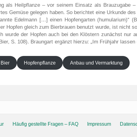
ng als Heilpflanze – vor seinem Einsatz als Brauzugabe 
rtes Gemüse gelegen haben. So berichtet eine Urkunde des
annte Edelmann […] einen Hopfengarten (humularium)“ (B
ser Hopfen gleich zum Bierbrauen benutzt wurde, ist nicht so 
ch wurde der Hopfen auch bei den Klöstern zunächst nur an
er, S. 108). Braungart ergänzt hierzu: „Im Frühjahr lasse
 Bier
Hopfenpflanze
Anbau und Vermarktung
ur
Häufig gestellte Fragen – FAQ
Impressum
Datensc