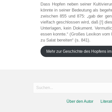
Dass Hopfen neben seiner Kultivieru
könnte in seiner Bedeutung als begeh
zwischen 855 und 875: „gab der gen
vielfach geschlossen wird, daß [!] die
Unterlagen, kein Dokument. Vermutli
essen konnte.“ (Großes Lexikon vom Bi
zu Salat bereiten“ (s. 841).
Mehr zur Geschichte des Hopfens im
Über den Autor
Literat