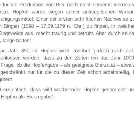
 für die Produktion von Bier noch nicht entdeckt worden wa
anze. Hopfen wurde wegen seiner antiseptischen Wirku
ruhigungsmittel. Einer der ersten schriftlichen Nachweise 
Bingen (1098 – 17.09.1179 n. Chr.) zu finden, in welchem
ingeweide aus, macht traurig und betrübt. Aber durch seine 
 lange halten“.
as Jahr 850 ist Hopfen wohl erwähnt, jedoch noch nic
chlossen werden, dass zu den Zeiten um das Jahr 1000
die Frage, ob die Hopfengabe – als geeignete Bierzutat – et
geschränkt nur für die zu dieser Zeit schon arbeitsteilig,
ütern.
st ersichtlich, dass wild wachsender Hopfen gesammelt 
 Hopfen als Bierzugabe“: