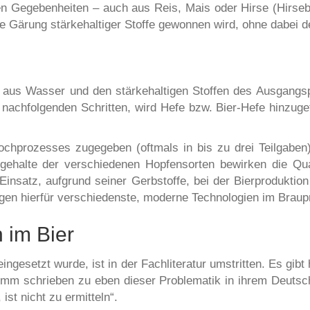
n Gegebenheiten – auch aus Reis, Mais oder Hirse (Hirsebie
e Gärung stärkehaltiger Stoffe gewonnen wird, ohne dabei de
us Wasser und den stärkehaltigen Stoffen des Ausgangspro
chfolgenden Schritten, wird Hefe bzw. Bier-Hefe hinzugef
chprozesses zugegeben (oftmals in bis zu drei Teilgabe
fgehalte der verschiedenen Hopfensorten bewirken die Qual
insatz, aufgrund seiner Gerbstoffe, bei der Bierproduktion 
gen hierfür verschiedenste, moderne Technologien im Braup
 im Bier
ngesetzt wurde, ist in der Fachliteratur umstritten. Es gibt
m schrieben zu eben dieser Problematik in ihrem Deutsc
ist nicht zu ermitteln“.