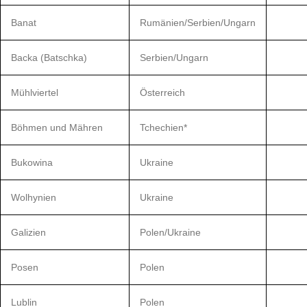
Banat
Rumänien/Serbien/Ungarn
Backa (Batschka)
Serbien/Ungarn
Mühlviertel
Österreich
Böhmen und Mähren
Tchechien*
Bukowina
Ukraine
Wolhynien
Ukraine
Galizien
Polen/Ukraine
Posen
Polen
Lublin
Polen