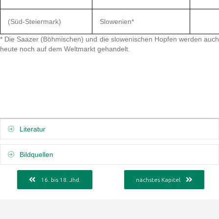
(Süd-Steiermark)
Slowenien*
* Die Saazer (Böhmischen) und die slowenischen Hopfen werden auch
heute noch auf dem Weltmarkt gehandelt.
Expand
Literatur
Expand
Bildquellen
16. bis 18. Jhd.
nächstes Kapitel